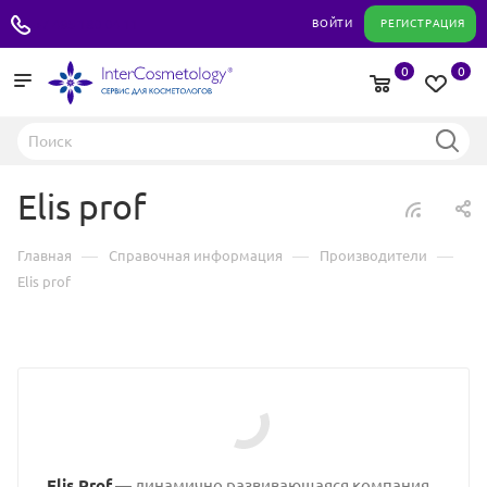
+7 495 180 04 11
ВОЙТИ
РЕГИСТРАЦИЯ
0
0
Elis prof
—
—
—
Главная
Справочная информация
Производители
Elis prof
Elis Prof
— динамично развивающаяся компания,