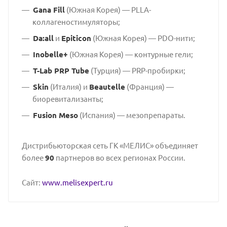
Gana Fill
(Южная Корея) — PLLA-
коллагеностимуляторы;
Da:all
и
Epiticon
(Южная Корея) — PDO-нити;
Inobelle+
(Южная Корея) — контурные гели;
T-Lab PRP Tube
(Турция) — PRP-пробирки;
Skin
(Италия) и
Beautelle
(Франция) —
биоревитализанты;
Fusion Meso
(Испания) — мезопрепараты.
Дистрибьюторская сеть ГК «МЕЛИС» объединяет
более
90
партнеров во всех регионах России.
Сайт:
www.melisexpert.ru