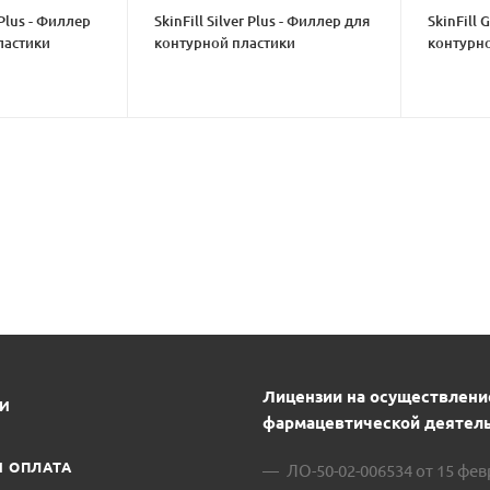
Plus - Филлер
SkinFill Silver Plus - Филлер для
SkinFill 
ластики
контурной пластики
контурно
В
Лицензии на осуществлени
ИИ
фармацевтической деятель
И ОПЛАТА
ЛО-50-02-006534 от 15 фе