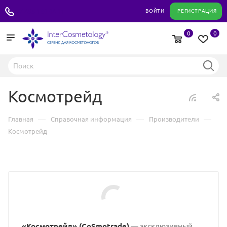
+7 495 180 04 11
ВОЙТИ
РЕГИСТРАЦИЯ
0
0
Космотрейд
—
—
—
Главная
Справочная информация
Производители
Космотрейд
«Космотрейд» (CoSmotrade)
— эксклюзивный