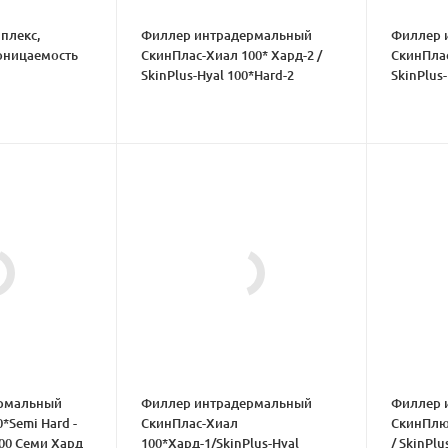
мплекс,
Филлер интрадермальный
Филлер 
оницаемость
СкинПлас-Хиал 100* Хард-2 /
СкинПлас
SkinPlus-Hyal 100*Hard-2
SkinPlus-
рмальный
Филлер интрадермальный
Филлер 
0*Semi Hard -
СкинПлас-Хиал
СкинПлюс
00 Семи Хард
100*Хард-1/SkinPlus-Hyal
/ SkinPlu