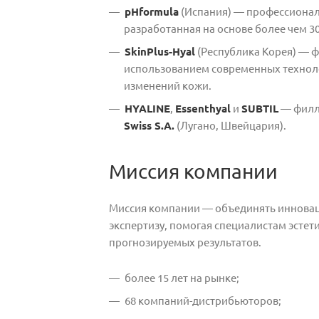
pHformula
(Испания) — профессионал
разработанная на основе более чем 30
SkinPlus-Hyal
(Республика Корея) — ф
использованием современных технол
изменений кожи.
HYALINE
,
Essenthyal
и
SUBTIL
— филл
Swiss S.A.
(Лугано, Швейцария).
Миссия компании
Миссия компании — объединять иннова
экспертизу, помогая специалистам эстет
прогнозируемых результатов.
более 15 лет на рынке;
68 компаний-дистрибьюторов;