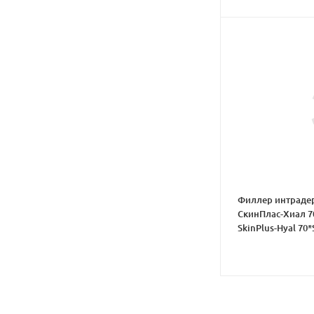
Филлер интраде
СкинПлас-Хиал 7
SkinPlus-Hyal 70*