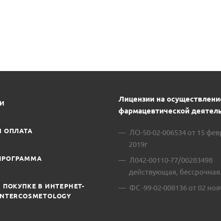
В
Лицензии на осуществлени
ИИ
фармацевтической деятель
И ОПЛАТА
ЛО-50-02-006534 от 15 фе
2019г
ПРОГРАММА
Л042-00110-77/00283498
действующая, бессрочная
 ПОКУПКЕ В ИНТЕРНЕТ-
ФС -99-02-008136 от 02 ноя
INTERCOSMETOLOGY