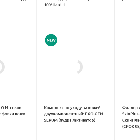
100*Hard-1
I.O.N. cream -
Комплекс по уходу за кожей
Филлер 
лифовки кожи
двухкомпонентный: EXO-GEN
SkinPlus-
SERUM (пудра /активатор)
СкинПлас
(СРОК 08