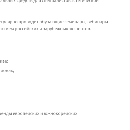
льных средств для специалистов эстетической
егулярно проводит обучающие семинары, вебинары
астием российских и зарубежных экспертов.
кве;
гионах;
ренды европейских и южнокорейских