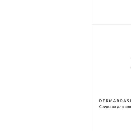
D.E.R.M.A.B.R.A.S.
Средство для ш