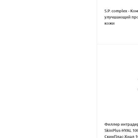
S.P. complex - Ко
улучшающий пр
кожи
Филлер интраде
SkinPlus-HYAL 10
СкинПлас-Хиал 1