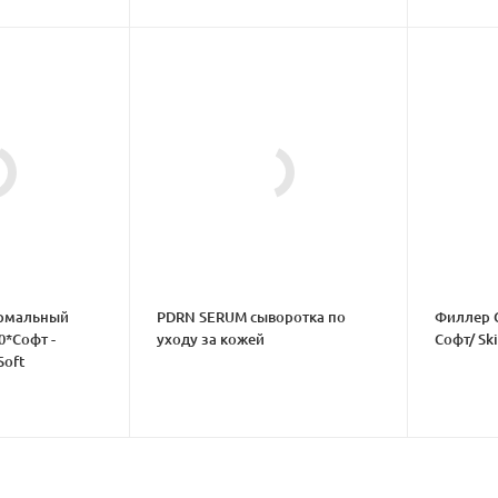
рмальный
PDRN SERUM сыворотка по
Филлер 
0*Софт -
уходу за кожей
Софт/ Ski
Soft