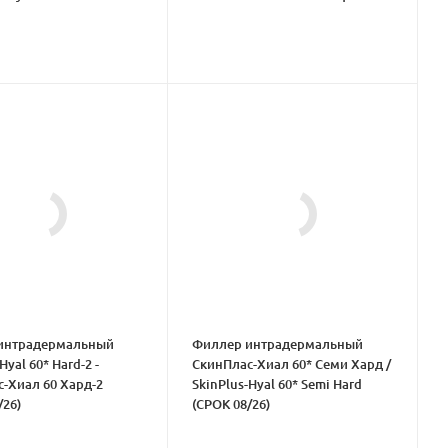
интрадермальный
Филлер интрадермальный
Hyal 60* Hard-2 -
СкинПлас-Хиал 60* Семи Хард /
-Хиал 60 Хард-2
SkinPlus-Hyal 60* Semi Hard
/26)
(СРОК 08/26)