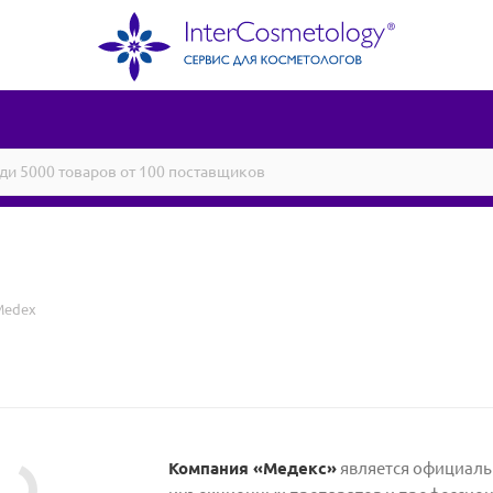
Medex
Компания «Медекс»
является официал