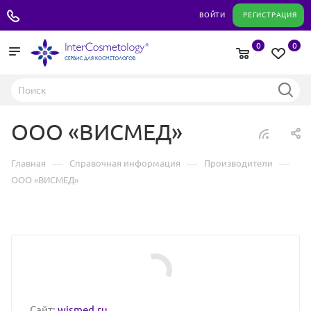
+7 495 180 04 11
ВОЙТИ
РЕГИСТРАЦИЯ
0
0
ООО «ВИСМЕД»
—
—
—
Главная
Справочная информация
Производители
ООО «ВИСМЕД»
Сайт:
wismed.ru