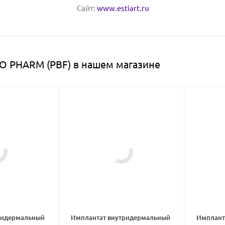
Сайт:
www.estiart.ru
O PHARM (PBF) в нашем магазине
ридермальный
Имплантат внутридермальный
Имплант