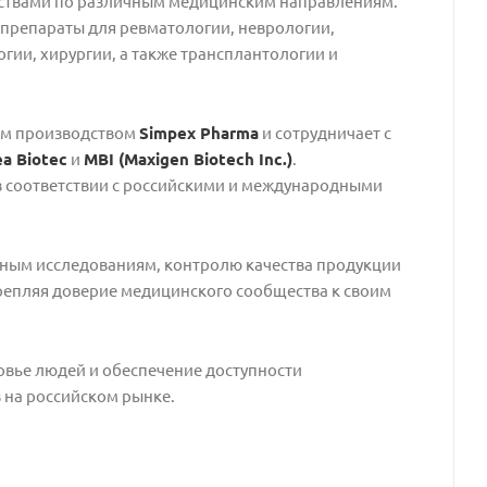
ствами по различным медицинским направлениям.
препараты для ревматологии, неврологии,
гии, хирургии, а также трансплантологии и
ым производством
Simpex Pharma
и сотрудничает с
a Biotec
и
MBI (Maxigen Biotech Inc.)
.
 соответствии с российскими и международными
чным исследованиям, контролю качества продукции
репляя доверие медицинского сообщества к своим
овье людей и обеспечение доступности
 на российском рынке.