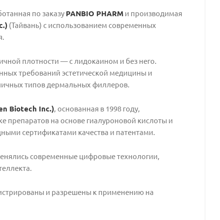
отанная по заказу
PANBIO PHARM
и производимая
c.)
(Тайвань) с использованием современных
я.
ичной плотности — с лидокаином и без него.
нных требований эстетической медицины и
зличных типов дермальных филлеров.
n Biotech Inc.)
, основанная в 1998 году,
ке препаратов на основе гиалуроновой кислоты и
дными сертификатами качества и патентами.
енялись современные цифровые технологии,
теллекта.
истрированы и разрешены к применению на