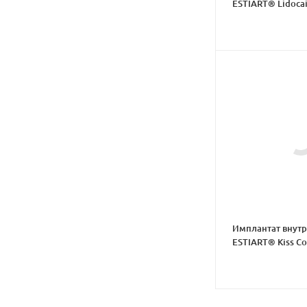
ESTIART® Lidoca
Имплантат внут
ESTIART® Kiss Co