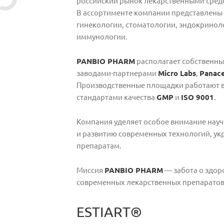
российский рынок лекарственными сред
В ассортименте компании представлены 
гинекологии, стоматологии, эндокриноло
иммунологии.
PANBIO PHARM
располагает собственн
заводами-партнерами
Micro Labs
,
Panace
Производственные площадки работают в
стандартами качества
GMP
и
ISO 9001
.
Компания уделяет особое внимание нау
и развитию современных технологий, ук
препаратам.
Миссия
PANBIO PHARM
— забота о здор
современных лекарственных препаратов
ESTIART®