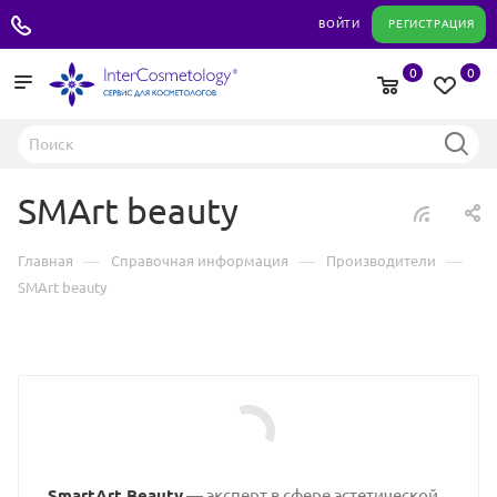
+7 495 180 04 11
ВОЙТИ
РЕГИСТРАЦИЯ
0
0
SMArt beauty
—
—
—
Главная
Справочная информация
Производители
SMArt beauty
SmartArt Beauty
— эксперт в сфере эстетической