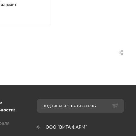
тализант
е
ПОДПИСАТЬСЯ НА РАССЫЛКУ
ности:
враля
ООО "ВИТА ФАРМ"