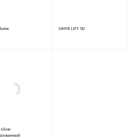
lume
ONYX LIFT 5D
 Glow
ированный