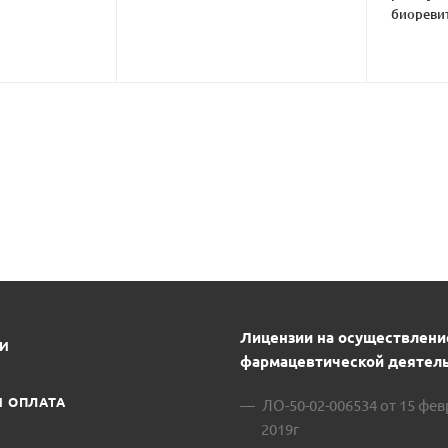
биореви
В
Лицензии на осуществлени
ИИ
фармацевтической деятель
И ОПЛАТА
ЛО-50-02-006534 от 15 фе
2019г