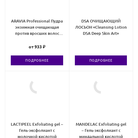
ARAVIA Professional Пудра
DSA ОЧИЩАЮЩИЙ
энзимная очищающая
ЛОСЬОН «Cleansing Lotion
против вросших волос
DSA Deep Skin Art»
Enzyme Peel-Powder
от
933 ₽
ПОДРОБНЕЕ
ПОДРОБНЕЕ
LACTIPEEL Exfoliating gel –
MANDELAC Exfoliating gel
Гель-эксфолиант c
– Гель-эксфолиант с
молочной кислотой
миндальной кислотой