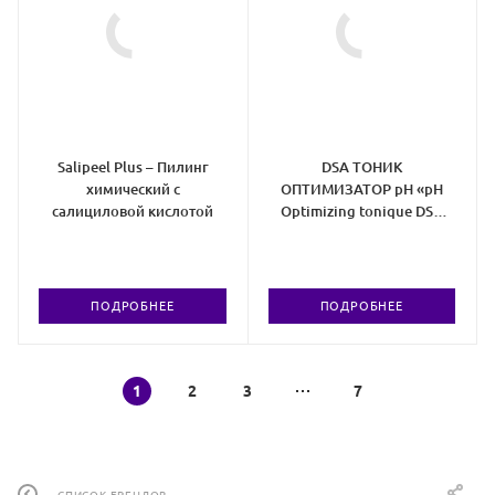
Salipeel Plus – Пилинг
DSA ТОНИК
химический с
ОПТИМИЗАТОР рН «pH
салициловой кислотой
Optimizing tonique DSA
Deep Skin Art»
ПОДРОБНЕЕ
ПОДРОБНЕЕ
1
2
3
7