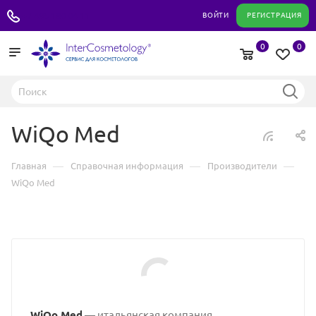
+7 495 180 04 11
ВОЙТИ
РЕГИСТРАЦИЯ
0
0
WiQo Med
—
—
—
Главная
Справочная информация
Производители
WiQo Med
WiQo Med
— итальянская компания,