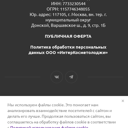
ИНН: 7733230544
ОГРН: 1157746348055
Юр. адрес: 117105, г. Москва, вн. тер. г.
муниципальный округ
Донской, Варшавское ш., д. 9, стр. 1Б
ПУБЛИЧНАЯ ОФЕРТА
Политика обработки персональных
данных ООО «ИнтерКосметолоджи»
Мы используем файлы cookie. Это помогает нам
2026 © Сервис для косметологов
анализировать взаимодействие посетителей с сайтом и
делать его лучше. Продолжая пользоваться сайтом, вы
соглашаетесь на обработку файлов cookie в соответствии
с
Политикой использования файлов cookie