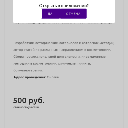
Врач-хирург, младший научный сотрудник ФГБНУ РНЦХ им.
Открыть в приложении?
академика Б.В. Петровского,
ДА
ОТМЕНА
Коуч с международной сертификацией ICU и бизнес тренер.
Разработчик методических материалов и авторских методик,
автор статей по различным направлениям в косметологии.
Сфера профессиональной деятельности: инъекционные
методики в косметологии, химичекие пилинги,
ботулинотерапия.
Адрес проведения:
Онлайн
500 руб.
стоимость участия