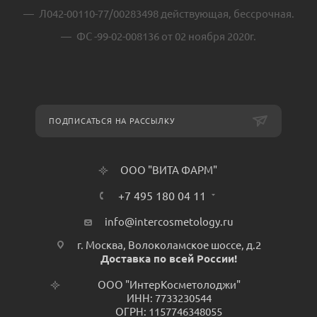
Л042-00110-77/00283498 действующая, бессрочная.
ФС -99-02-008136 от 02 ноября 2020г.
ПОДПИСАТЬСЯ НА РАССЫЛКУ
ООО "ВИТА ФАРМ"
+7 495 180 04 11
info@intercosmetology.ru
г. Москва, Волоколамское шоссе, д.2
Доставка по всей России!
ООО "ИнтерКосметолоджи"
ИНН: 7733230544
ОГРН: 1157746348055