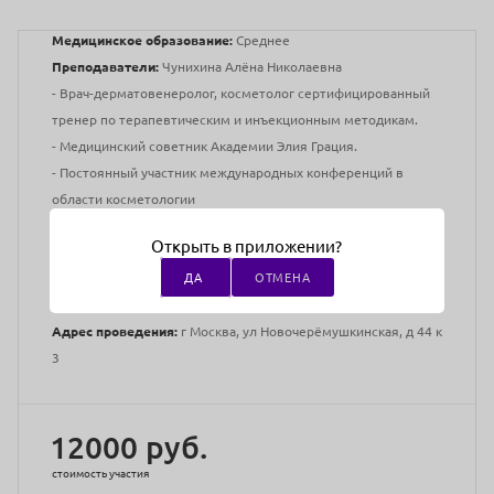
Медицинское образование:
Среднее
Преподаватели:
Чунихина Алёна Николаевна
- Врач-дерматовенеролог, косметолог сертифицированный
тренер по терапевтическим и инъекционным методикам.
- Медицинский советник Академии Элия Грация.
- Постоянный участник международных конференций в
области косметологии
- Разработчик учебных программ, методических материалов
Открыть в приложении?
и авторских методик в косметологии
- Сертифицированный тренер по инъекционным методикам
ДА
ОТМЕНА
с опытом работы более 6 лет
Адрес проведения:
г Москва, ул Новочерёмушкинская, д 44 к
3
12000 руб.
стоимость участия