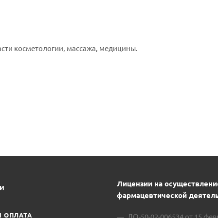
ласти косметологии, массажа, медицины.
Лицензии на осуществлени
ИИ
фармацевтической деятель
И ОПЛАТА
ЛО-50-02-006534 от 15 фе