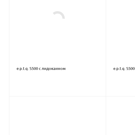
e.p.t.q. S500 с лидокаином
e.p.t.q. S500