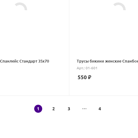
Спанлейс Стандарт 35х70
Трусы бикини женские Спанбо
Арт.: 01-601
550
₽
1
2
3
4