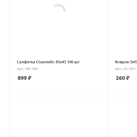
Салфетка Спанлейс 45х45 100 шт
Коврик SMS
Арт.: 00-149
Арт.: 01-021
899
₽
260
₽