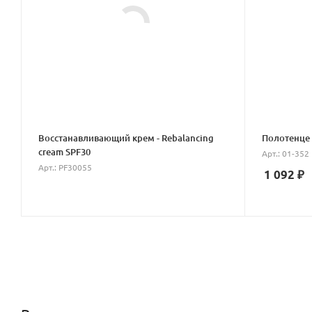
Восстанавливающий крем - Rebalancing
Полотенце 
cream SPF30
Арт.: 01-352
Арт.: PF30055
1 092
₽