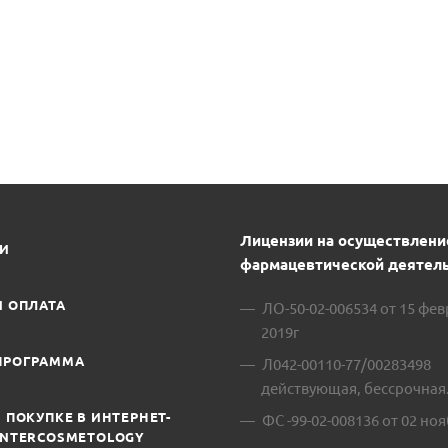
Лицензии на осуществлени
ИИ
фармацевтической деятель
И ОПЛАТА
ЛО-50-02-006534 от 15 фе
2019г
ПРОГРАММА
Л042-00110-77/00283498
действующая, бессрочная
 ПОКУПКЕ В ИНТЕРНЕТ-
ФС -99-02-008136 от 02 ноя
INTERCOSMETOLOGY