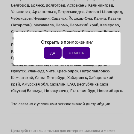
Белгород, Брянск, Волгоград, Астрахань, Калининград,
Ульяновск, Архангельск, Петрозаводск, Ижевск Н.Новгород,
Чебоксары, Чувашия, Саранск, Йошкар-Ола, Калуга, Казань
(Татарстан), Махачкала, Пермь, Пермский край, Кемерово,
Самара, Саратов, Тольятти, Оренбург, Ярославль, Вологда,
Тверь, Владимир, Кострома, Иваново Киров, Челябинск,
Открыть в приложении?
Ростов на дону, Пятигорск, Ставрополь Сочи, Краснодар,
Крым, Пенза, Тамбов, Омск, Владикавказ, Нальчик,
ДА
ОТМЕНА
Грозный, Тула, Тюмень, Сургут, Нижневартовск, ХМАО,
Томск, Владивосток, Рязань, Уфа, Сыктывкар, Курган,
Иркутск, Улан–Удэ, Чита, Красноярск, Петропавловск-
Камчатский, Санкт Петербург, Хабаровск, Хабаровский
край, Амурская обл, Сахалин, ЕАО, республика Саха
(Якутия) Барнаул, Новокузнецк, Екатеринбург, Новосибирск.
Это связано с условиями эксклюзивной дистрибуции.
Цена действительна только для интернет-магазина и может