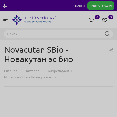
+7 495 180 04 11
ВОЙТИ
РЕГИСТРАЦИЯ
0
0
Novacutan SBio -
Новакутан эс био
—
—
—
Главная
Каталог
Биорепаранты
Novacutan SBio - Новакутан эс био