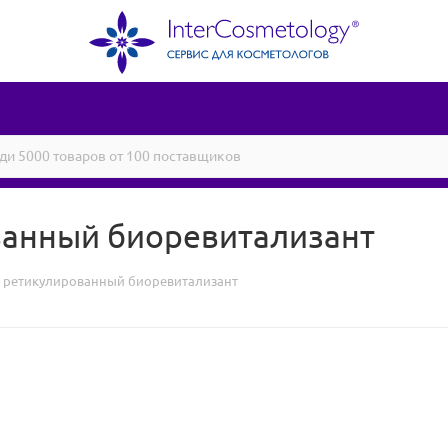
ванный биоревитализант
w ретикулированный биоревитализант