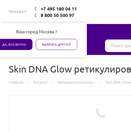
+7 495 180 04 11
Москва
8 800 50 500 97
Ваш город Москва ?
Все товары сертифицированы
ДА, ВСЕ ВЕРНО
ВЫБРАТЬ ДРУГОЙ
Skin DNA Glow ретикулиро
—
—
—
Главная
Каталог
Биоревитализанты
Skin DNA Glo