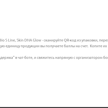
o S Line, Skin DNA Glow - сканируйте QR-код из упаковки, пере
ую единицу продукции вы получаете баллы на счет. Копите их
держка" в чат-боте, и свяжитесь напрямую с организатором б