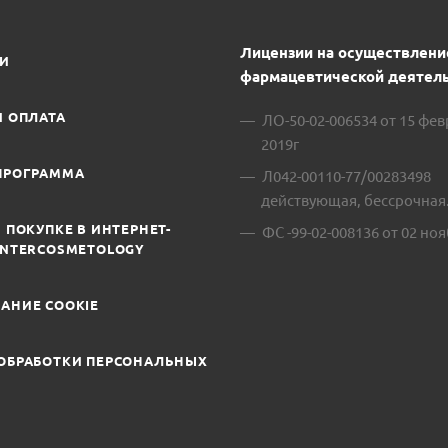
Лицензии на осуществлени
ИИ
фармацевтической деятель
И ОПЛАТА
ЛО-50-02-006534 от 15 фе
2019г
ПРОГРАММА
Л042-00110-77/00283498
действующая, бессрочная
 ПОКУПКЕ В ИНТЕРНЕТ-
ФС -99-02-008136 от 02 ноя
INTERCOSMETOLOGY
АНИЕ COOKIE
ОБРАБОТКИ ПЕРСОНАЛЬНЫХ