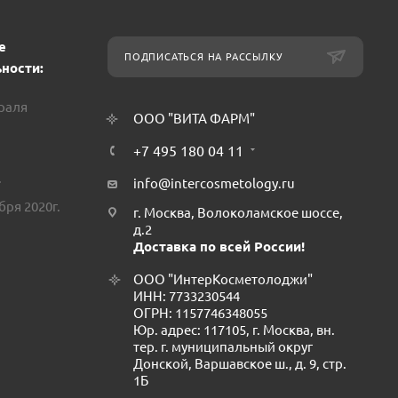
е
ПОДПИСАТЬСЯ НА РАССЫЛКУ
ности:
враля
ООО "ВИТА ФАРМ"
+7 495 180 04 11
.
info@intercosmetology.ru
бря 2020г.
г. Москва, Волоколамское шоссе,
д.2
Доставка по всей России!
ООО "ИнтерКосметолоджи"
ИНН: 7733230544
ОГРН: 1157746348055
Юр. адрес: 117105, г. Москва, вн.
тер. г. муниципальный округ
Донской, Варшавское ш., д. 9, стр.
1Б