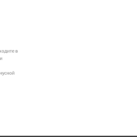
ходите в
 и
онусной