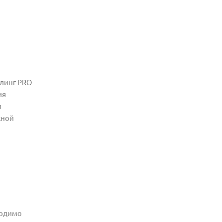
илинг PRO
ия
и
жной
ходимо