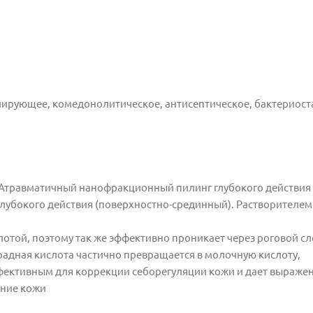
лирующее, комедонолитическое, антисептическое, бактериост
 Атравматичный нанофракционный пилинг глубокого действия 
лубокого действия (поверхностно-срединный). Растворителем
лотой, поэтому так же эффективно проникает через роговой с
радная кислота частично превращается в молочную кислоту,
фективным для коррекции себорегуляции кожи и дает выраже
ение кожи