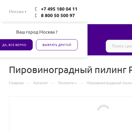
+7 495 180 04 11
Москва
8 800 50 500 97
Ваш город Москва ?
Все товары сертифицированы
ДА, ВСЕ ВЕРНО
ВЫБРАТЬ ДРУГОЙ
Пировиноградный пилинг P
—
—
—
Главная
Каталог
Пилинги
Пировиноградный пилинг