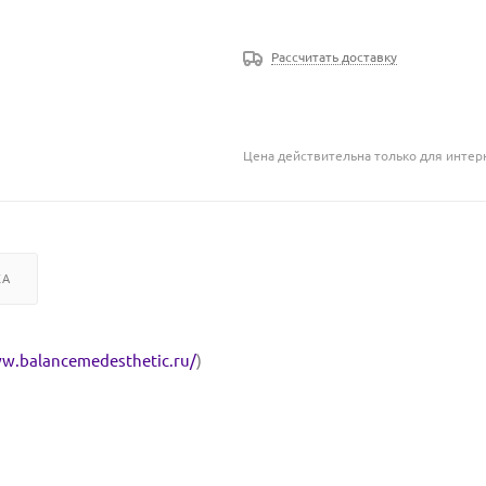
Рассчитать доставку
Цена действительна только для интерн
КА
ww.balancemedesthetic.ru/
)