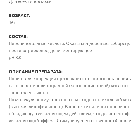
Для всех типов кожи
ВОЗРАСТ:
16+
СОСТАВ:
Пировиноградная кислота. Оказывает действие: себорегу
противогрибковое, депигментирующее
рН 3,0
ОПИСАНИЕ ПРЕПАРАТА:
Пилинг для коррекции признаков фото- и хроностарения.
на основе пировиноградной (кетопропионовой) кислоты г
– пропиленгликоль.
По молекулярному строению она сходна с гликолевой кис
(высокая липофильность). В процессе пилинга пировиног
обладающую увлажняющем действием, что делает его эф
увлажняющий эффект. Стимулирует естественное обновл