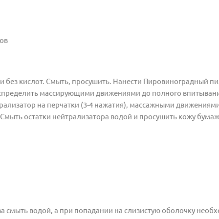
гов
 без кислот. Смыть, просушить. Нанести Пировиноградный п
распределить массирующими движениями до полного впитыван
рализатор на перчатки (3-4 нажатия), массажными движениям
. Смыть остатки нейтрализатора водой и просушить кожу бума
а смыть водой, а при попадании на слизистую оболочку необ