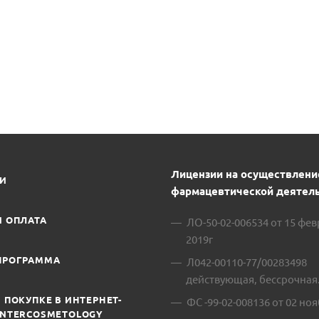
Лицензии на осуществлени
ИИ
фармацевтической деятель
И ОПЛАТА
ЛО-50-02-006534 от 15 фе
2019г
ПРОГРАММА
Л042-00110-77/00283498
действующая, бессрочная
 ПОКУПКЕ В ИНТЕРНЕТ-
ФС -99-02-008136 от 02 ноя
INTERCOSMETOLOGY