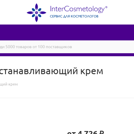
осстанавливающий крем
ющий крем
от
4 726 ₽