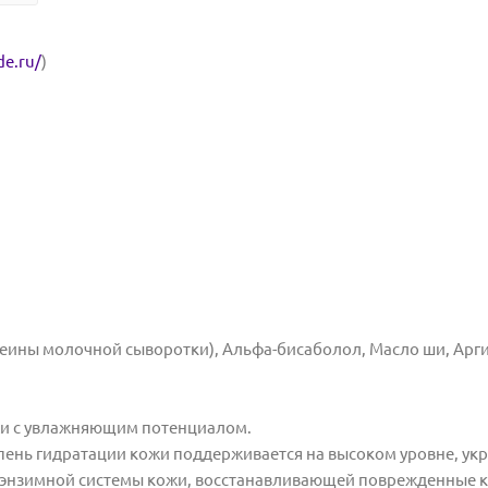
de.ru/
)
еины молочной сыворотки), Альфа-бисаболол, Масло ши, Арг
жи с увлажняющим потенциалом.
ень гидратации кожи поддерживается на высоком уровне, ук
ть энзимной системы кожи, восстанавливающей поврежденные 