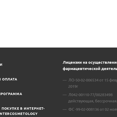
Лицензии на осуществлени
ИИ
фармацевтической деятель
И ОПЛАТА
ЛО-50-02-006534 от 15 фе
2019г
ПРОГРАММА
Л042-00110-77/00283498
действующая, бессрочная
 ПОКУПКЕ В ИНТЕРНЕТ-
ФС -99-02-008136 от 02 ноя
INTERCOSMETOLOGY