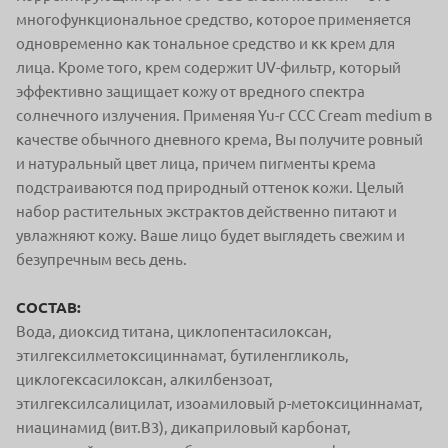
многофункциональное средство, которое применяется
одновременно как тональное средство и кк крем для
лица. Кроме того, крем содержит UV-фильтр, который
эффективно защищает кожу от вредного спектра
солнечного излучения. Применяя Yu-r CCC Cream medium в
качестве обычного дневного крема, Вы получите ровный
и натуральный цвет лица, причем пигменты крема
подстраиваются под природный оттенок кожи. Целый
набор растительных экстрактов действенно питают и
увлажняют кожу. Ваше лицо будет выглядеть свежим и
безупречным весь день.
СОСТАВ:
Вода, диоксид титана, циклопентасилоксан,
этилгексилметоксициннамат, бутиленгликоль,
циклогексасилоксан, алкилбензоат,
этилгексилсалицилат, изоамиловый р-метоксициннамат,
ниацинамид (вит.В3), дикаприловый карбонат,