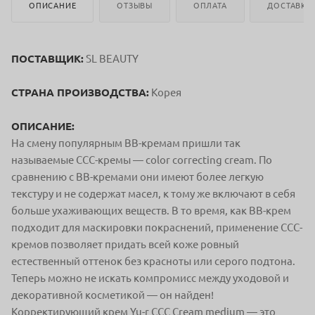
ОПИСАНИЕ
ОТЗЫВЫ
ОПЛАТА
ДОСТАВКА
ПОСТАВЩИК:
SL BEAUTY
СТРАНА ПРОИЗВОДСТВА:
Корея
ОПИСАНИЕ:
На смену популярным BB-кремам пришли так
называемые CСC-кремы — color correcting cream. По
сравнению с BB-кремами они имеют более легкую
текстуру и не содержат масел, к тому же включают в себя
больше ухаживающих веществ. В то время, как BB-крем
подходит для маскировки покраснений, применение CCC-
кремов позволяет придать всей коже ровный
естественный оттенок без красноты или серого подтона.
Теперь можно не искать компромисс между уходовой и
декоративной косметикой — он найден!
Корректирующий крем Yu-r CCC Cream medium — это