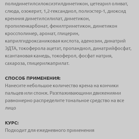
полидиметилсилоксиэтилдиметикон, цетеарил оливат,
слюда, озокерит, 1,2-гександиол, полиэстер-1, диоксид
кремния диметилсилилат, диметикон,
пропиленкарбонат, фенилтриметикон, диметикон
кроссполимер, аромат, глицерин,
каприлгидроксамиковая кислота, аденозин, динатрий
ЭДТА, токоферола ацетат, пропандиол, динатрийфосфат,
ксантановая камедь, токоферол, фосфат натрия,
сахароза, глицерилкаприлат.
СПОСОБ ПРИМЕНЕНИЯ:
Нанесите небольшое количество крема на кончики
пальцев или спонж. Разглаживающими движениями
равномерно распределите тональное средство на все
лицо
КУРС:
Подходит для ежедневного применения