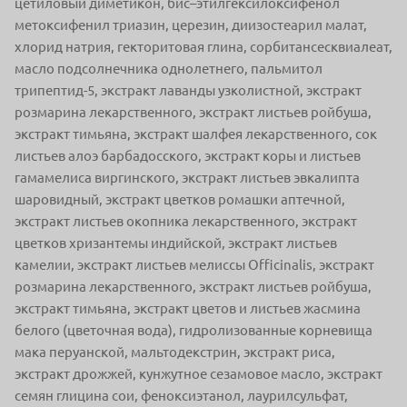
цетиловый диметикон, бис–этилгексилоксифенол
метоксифенил триазин, церезин, диизостеарил малат,
хлорид натрия, гекторитовая глина, сорбитансесквиалеат,
масло подсолнечника однолетнего, пальмитол
трипептид-5, экстракт лаванды узколистной, экстракт
розмарина лекарственного, экстракт листьев ройбуша,
экстракт тимьяна, экстракт шалфея лекарственного, сок
листьев алоэ барбадосского, экстракт коры и листьев
гамамелиса виргинского, экстракт листьев эвкалипта
шаровидный, экстракт цветков ромашки аптечной,
экстракт листьев окопника лекарственного, экстракт
цветков хризантемы индийской, экстракт листьев
камелии, экстракт листьев мелиссы Officinalis, экстракт
розмарина лекарственного, экстракт листьев ройбуша,
экстракт тимьяна, экстракт цветов и листьев жасмина
белого (цветочная вода), гидролизованные корневища
мака перуанской, мальтодекстрин, экстракт риса,
экстракт дрожжей, кунжутное сезамовое масло, экстракт
семян глицина сои, феноксиэтанол, лаурилсульфат,