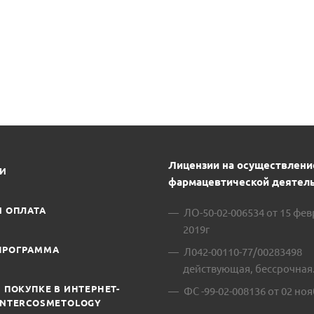
В
Лицензии на осуществлени
ИИ
фармацевтической деятель
И ОПЛАТА
ЛО-50-02-006534 от 15 фе
2019г
ПРОГРАММА
Л042-00110-77/00283498
действующая, бессрочная
 ПОКУПКЕ В ИНТЕРНЕТ-
ФС -99-02-008136 от 02 ноя
INTERCOSMETOLOGY