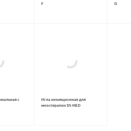
F
D
рмальная с
Игла инъекционная для
мезотерапии DS MED