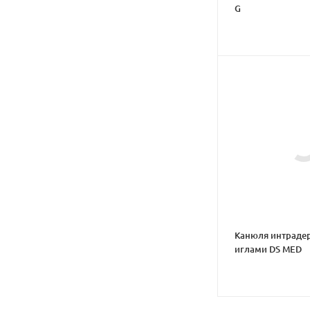
G
Канюля интраде
иглами DS MED