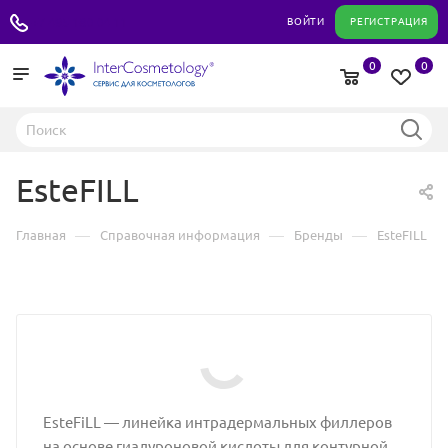
+7 495 180 04 11
ВОЙТИ
РЕГИСТРАЦИЯ
0
0
EsteFILL
—
—
—
Главная
Справочная информация
Бренды
EsteFILL
EsteFiLL — линейка интрадермальных филлеров
на основе гиалуроновой кислоты для контурной