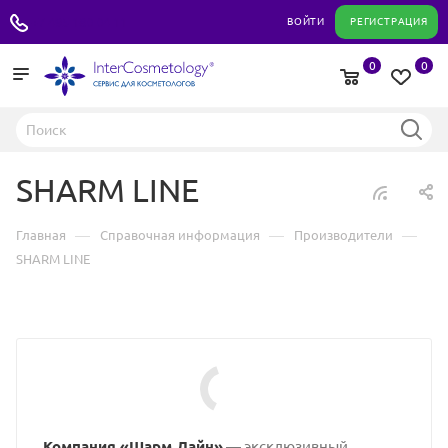
+7 495 180 04 11
ВОЙТИ
РЕГИСТРАЦИЯ
0
0
SHARM LINE
—
—
—
Главная
Справочная информация
Производители
SHARM LINE
Компания «Шарм Лайн»
— эксклюзивный