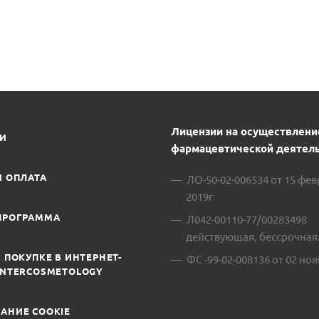
Лицензии на осуществлени
ИИ
фармацевтической деятель
И ОПЛАТА
ЛО-50-02-006534 от 15 фе
2019г
ПРОГРАММА
Л042-00110-77/00283498
действующая, бессрочная
 ПОКУПКЕ В ИНТЕРНЕТ-
ФС -99-02-008136 от 02 ноя
INTERCOSMETOLOGY
АНИЕ COOKIE