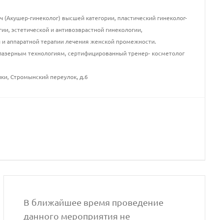
ч (Акушер-гинеколог) высшей категории, пластический гинеколог-
гии, эстетической и антивозврастной гинекологии,
и и аппаратной терапии лечения женской промежности.
и лазерным технологиям, сертифицированный тренер- косметолог
ки, Стромынский переулок, д.6
В ближайшее время проведение
данного мероприятия не