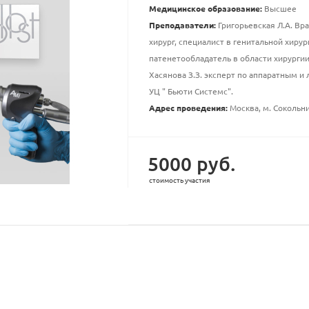
Медицинское образование:
Высшее
Преподаватели:
Григорьевская Л.А. Вра
хирург, специалист в генитальной хирур
патенетообладатель в области хирурги
Хасянова З.З. эксперт по аппаратным 
УЦ " Бьюти Системс".
Адрес проведения:
Москва, м. Сокольни
5000 руб.
стоимость участия