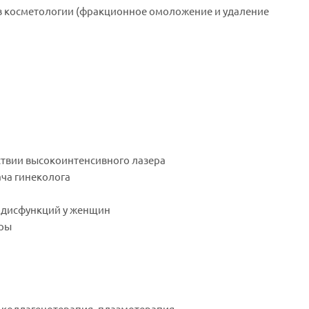
в косметологии (фракционное омоложение и удаление
ствии высокоинтенсивного лазера
ача гинеколога
 дисфункций у женщин
уры