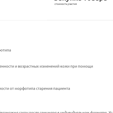
стоимость участия
фотипа
енности и возрастных изменений кожи при помощи
мости от морфотипа старения пациента
озможна сразу после семинара в индивидуальном формате. Ус