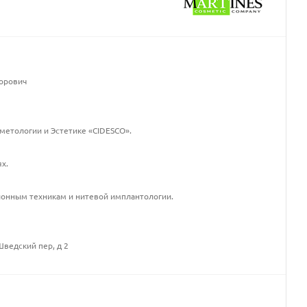
орович
етологии и Эстетике «CIDESCO».
х.
онным техникам и нитевой имплантологии.
Шведский пер, д 2