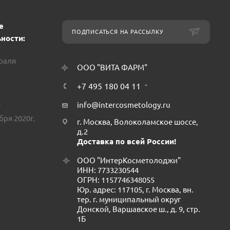
е
ПОДПИСАТЬСЯ НА РАССЫЛКУ
ности:
враля
ООО "ВИТА ФАРМ"
+7 495 180 04 11
.
info@intercosmetology.ru
бря 2020г.
г. Москва, Волоколамское шоссе,
д.2
Доставка по всей России!
ООО "ИнтерКосметолоджи"
ИНН: 7733230544
ОГРН: 1157746348055
Юр. адрес: 117105, г. Москва, вн.
тер. г. муниципальный округ
Донской, Варшавское ш., д. 9, стр.
1Б