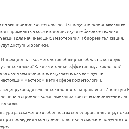
ть в инъекционной косметологии. Вы получите исчерпывающее
тоит применять в косметологии, изучите базовые техники
инъекции для начинающих, мезотерапия и биоревитализация,
удут доступны в записи.
: Инъекционная косметология-обширная область, которую
ту с инъекциями? Какие методики эффективны, а какие-нет?
огов-инъекционистов: вы узнаете, как вам лучше
ь настоящим мастером в этой сфере косметологии.
р ведет руководитель инъекционного направления Института Н
ии лица и строения кожи, имеющих критическое значение дл
тологам.
душаури расскажет об особенностях моделирования лица, пока
 при проведении контурной пластики и сможете получить пол
фере.