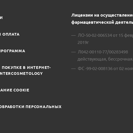
Лицензии на осуществлени
ИИ
фармацевтической деятель
И ОПЛАТА
ЛО-50-02-006534 от 15 фе
2019г
ПРОГРАММА
Л042-00110-77/00283498
действующая, бессрочная
 ПОКУПКЕ В ИНТЕРНЕТ-
ФС -99-02-008136 от 02 ноя
INTERCOSMETOLOGY
АНИЕ COOKIE
ОБРАБОТКИ ПЕРСОНАЛЬНЫХ