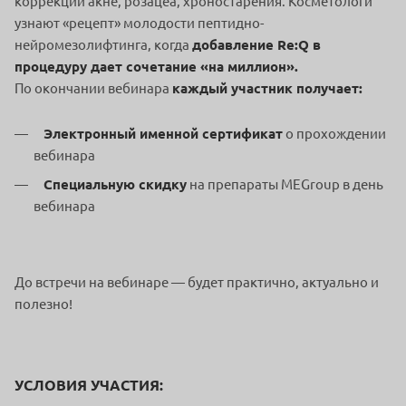
коррекции акне, розацеа, хроностарения. Косметологи
узнают «рецепт» молодости пептидно-
нейромезолифтинга, когда
добавление Re:Q в
процедуру дает сочетание «на миллион».
По окончании вебинара
каждый участник получает:
Электронный именной сертификат
о прохождении
вебинара
Специальную скидку
на препараты MEGroup в день
вебинара
До встречи на вебинаре — будет практично, актуально и
полезно!
УСЛОВИЯ УЧАСТИЯ: