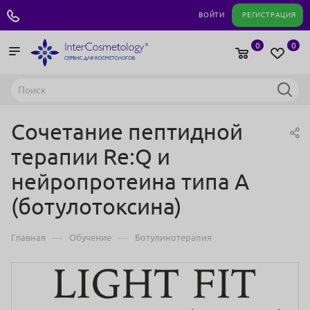
+7 495 180 04 11
ВОЙТИ
РЕГИСТРАЦИЯ
0
0
Сочетание пептидной
терапии Re:Q и
нейропротеина типа А
(ботулотоксина)
—
—
Главная
Обучение
Ботулинотерапия