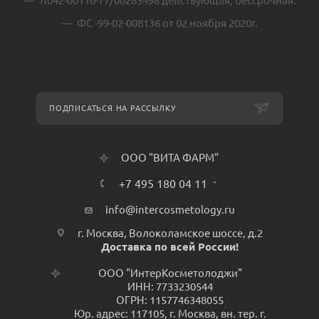
Л042-00110-77/00283498 действующая, бессрочная.
ФС -99-02-008136 от 02 ноября 2020г.
ПОДПИСАТЬСЯ НА РАССЫЛКУ
ООО "ВИТА ФАРМ"
+7 495 180 04 11
info@intercosmetology.ru
г. Москва, Волоколамское шоссе, д.2
Доставка по всей России!
ООО "ИнтерКосметолоджи"
ИНН: 7733230544
ОГРН: 1157746348055
Юр. адрес: 117105, г. Москва, вн. тер. г.