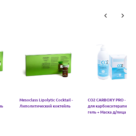
Mesoclass Lipolytic Cocktail -
CO2 CARBOXY PRO - Наб
ль
Липолитический коктейль
для карбокситерапии: Ф
гель + Маска д/лица 25 ш