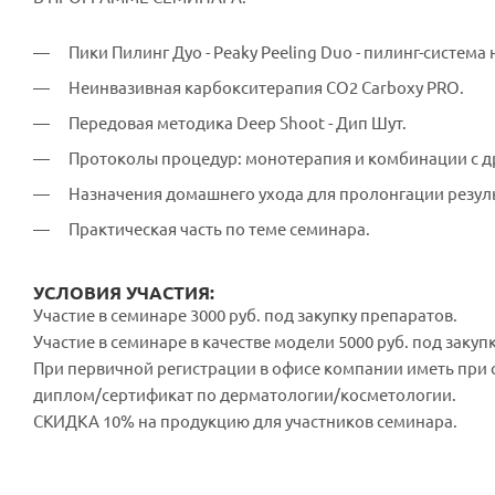
Пики Пилинг Дуо - Peaky Peeling Duo - пилинг-система
Неинвазивная карбокситерапия CO2 Carboxy PRO.
Передовая методика Deep Shoot - Дип Шут.
Протоколы процедур: монотерапия и комбинации с д
Назначения домашнего ухода для пролонгации резул
Практическая часть по теме семинара.
УСЛОВИЯ УЧАСТИЯ:
Участие в семинаре 3000 руб. под закупку препаратов.
Участие в семинаре в качестве модели 5000 руб. под закуп
При первичной регистрации в офисе компании иметь при
диплом/сертификат по дерматологии/косметологии.
СКИДКА 10% на продукцию для участников семинара.