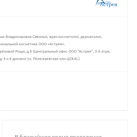
я Владимировна Савиных, врач-косметолог, дерматолог,
сиональной косметике ООО «Астрея».
рёзовой Рощи, д 8 (Центральный офис ООО "Астрея", 3-й этаж,
у 4 и 6 домами (м. Полежаевская или ЦСКА).)
В ближайшее время проведение