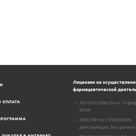
Лицензии на осуществлени
ИИ
фармацевтической деятель
И ОПЛАТА
ЛО-50-02-006534 от 15 фе
2019г
ПРОГРАММА
Л042-00110-77/00283498
действующая, бессрочная
 ПОКУПКЕ В ИНТЕРНЕТ-