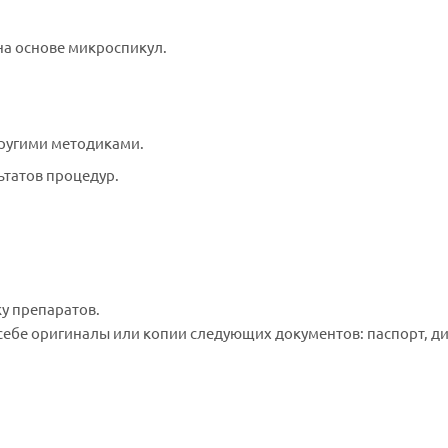
 на основе микроспикул.
ругими методиками.
ьтатов процедур.
ку препаратов.
 себе оригиналы или копии следующих документов: паспорт, 