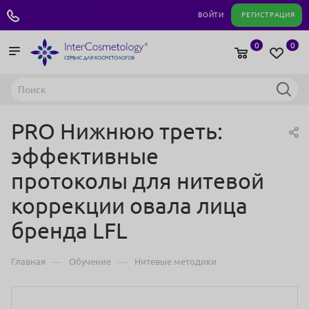
+7 495 180 04 11
ВОЙТИ
РЕГИСТРАЦИЯ
0
0
PRO Нижнюю треть:
эффективные
протоколы для нитевой
коррекции овала лица
бренда LFL
—
—
Главная
Обучение
Нитевые методики