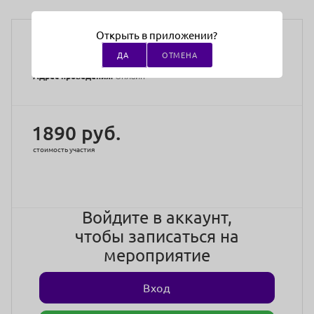
Медицинское образование:
Не требуется
Открыть в приложении?
Преподаватели:
Вебинары ведут ведущие педагоги
ДА
ОТМЕНА
института по массажу
Адрес проведения:
Онлайн
1890 руб.
стоимость участия
Войдите в аккаунт,
чтобы записаться на
мероприятие
Вход