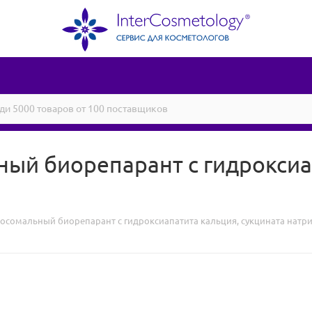
ый биорепарант с гидроксиа
осомальный биорепарант с гидроксиапатита кальция, сукцината натр