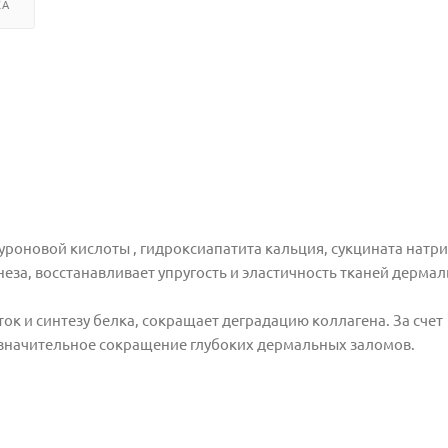
КА
луроновой
кислоты , гидроксиапатита кальция,
сукцината натри
еза, восстанавливает упругость
и эластичность тканей дерма
ток и синтезу белка, сокращает
деградацию коллагена. За счет
 значительное
сокращение глубоких дермальных заломов.