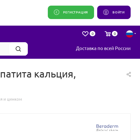
РЕГИСТРАЦИЯ
ВОЙТИ
0
0
Доставка по всей России
патита кальция,
ия и цинком