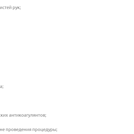
истей рук;
а;
ких антикоагулянтов;
оне проведения процедуры;