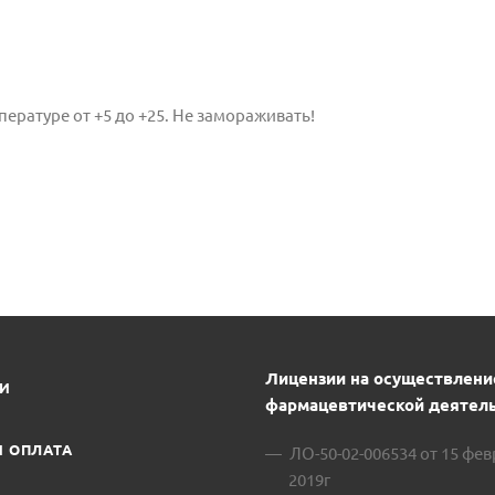
ературе от +5 до +25. Не замораживать!
Лицензии на осуществлени
ИИ
фармацевтической деятель
И ОПЛАТА
ЛО-50-02-006534 от 15 фе
2019г