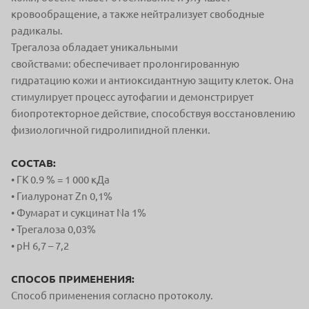
кровообращение,
а также нейтрализует свободные
радикалы.
Трегалоза обладает уникальными
свойствами:
обеспечивает пролонгированную
гидратацию кожи
и антиоксидантную защиту клеток. Она
стимулирует
процесс аутофагии и демонстрирует
биопротекторное
действие, способствуя восстановлению
физиологичной
гидролипидной пленки.
СОСТАВ:
• ГК 0.9 % = 1 000 кДа
• Гиалуронат Zn 0,1%
• Фумарат и сукцинат Na 1%
• Трегалоза 0,03%
• pH 6,7 – 7,2
СПОСОБ ПРИМЕНЕНИЯ:
Способ применения согласно протоколу.