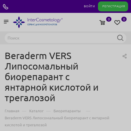
+7 495 180 04 11
ВОЙТИ
РЕГИСТРАЦИЯ
0
0
Beraderm VERS
Липосомальный
биорепарант с
янтарной кислотой и
трегалозой
—
—
—
Главная
Каталог
Биорепаранты
Beraderm VERS Липосомальный биорепарант с янтарной
кислотой и трегалозой