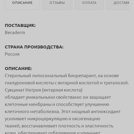
ОПИСАНИЕ
ОТЗЫВЫ
ОПЛАТА
ДОСТАВКА
ПОСТАВЩИК:
Beraderm
СТРАНА ПРОИЗВОДСТВА:
Россия
ОПИСАНИЕ:
Стерильный липосомальный биорепарант,
на основе
гиалуроновой кислоты
с янтарной кислотой и трегалозой.
Сукцинат Натрия (янтарная кислота)
обладает
уникальными свойствами: он защищает
клеточные
мембраны и способствует улучшению
клеточного
метаболизма. Этот мощный антиоксидант
усиливает
микроциркуляцию и оксигенацию
тканей,
восстанавливает плотность и эластичность
кожи,
обеспечивает отбеливание и улучшает