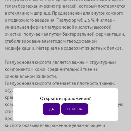
гелем без механических примесей, который поставляется
в стеклянном шприце. Предназначен для внутрикожного
и подкожного введения. Гиалуформ® 2,5 % Филлер –
уникальная форма гиалуроновой кислоты высокой
очистки, получаемая путем бактериальной ферментации,
стабилизированная методом твердофазной
модификации. Материал не содержит животных белков.
Гиалуроновая кислота является важным структурным
компонентом кожи, соединительной ткани и
синовиальной жидкости.
Гиалуроновая кислота отвечает за плотность тканей,
осуществляет
крайне важную функцию в трехмерной организации
Открыть в приложении?
компонентов межклеточного матрикса и биологическую
ДА
ОТМЕНА
стимуляцию
процессов естественного метаболизма. Гиалуроновая
кислота оказывает выраженное увлажняющее и