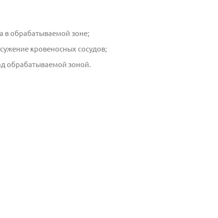
а в обрабатываемой зоне;
 сужение кровеносных сосудов;
ад обрабатываемой зоной.