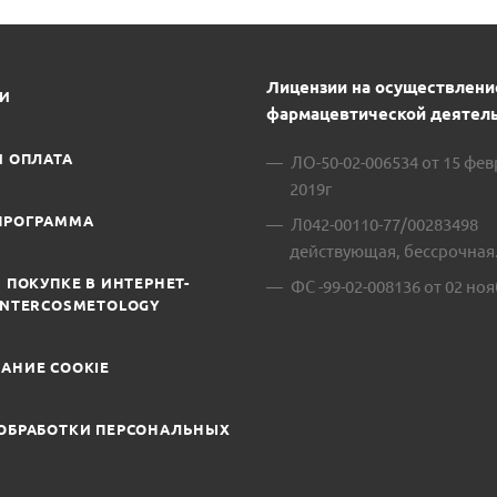
Лицензии на осуществлени
ИИ
фармацевтической деятель
И ОПЛАТА
ЛО-50-02-006534 от 15 фе
2019г
ПРОГРАММА
Л042-00110-77/00283498
действующая, бессрочная
 ПОКУПКЕ В ИНТЕРНЕТ-
ФС -99-02-008136 от 02 ноя
INTERCOSMETOLOGY
АНИЕ COOKIE
ОБРАБОТКИ ПЕРСОНАЛЬНЫХ