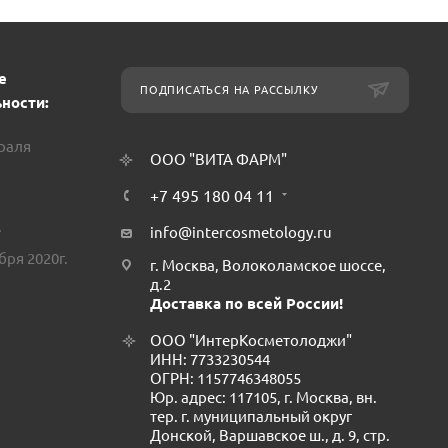
е
ПОДПИСАТЬСЯ НА РАССЫЛКУ
ности:
враля
ООО "ВИТА ФАРМ"
+7 495 180 04 11
.
info@intercosmetology.ru
бря 2020г.
г. Москва, Волоколамское шоссе,
д.2
Доставка по всей России!
ООО "ИнтерКосметолоджи"
ИНН: 7733230544
ОГРН: 1157746348055
Юр. адрес: 117105, г. Москва, вн.
тер. г. муниципальный округ
Донской, Варшавское ш., д. 9, стр.