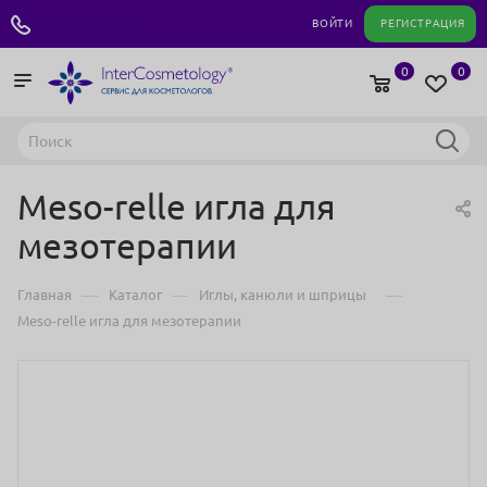
+7 495 180 04 11
ВОЙТИ
РЕГИСТРАЦИЯ
0
0
Meso-relle игла для
мезотерапии
—
—
—
Главная
Каталог
Иглы, канюли и шприцы
Meso-relle игла для мезотерапии