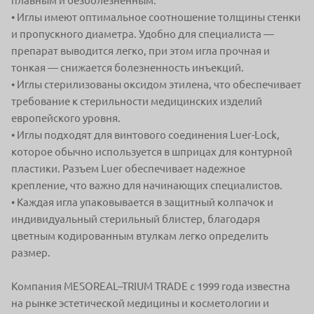
плавным
и безболезненным.
• Иглы имеют оптимальное соотношение толщины стенки
и пропускного
диаметра. Удобно для специалиста —
препарат выводится легко, при этом
игла прочная и
тонкая — снижается болезненность инъекций.
• Иглы стерилизованы оксидом этилена, что обеспечивает
требование
к стерильности медицинских изделий
европейского уровня.
• Иглы подходят для винтового соединения Luer-Lock,
которое обычно
используется в шприцах для контурной
пластики. Разъем Luer обеспечивает
надежное
крепление, что важно для начинающих специалистов.
• Каждая игла упаковывается в защитный колпачок и
индивидуальный
стерильный блистер, благодаря
цветным кодированным втулкам легко
определить
размер.
Компания MESOREAL–TRIUM TRADE с 1999 года известна
на рынке
эстетической медицины и косметологии и