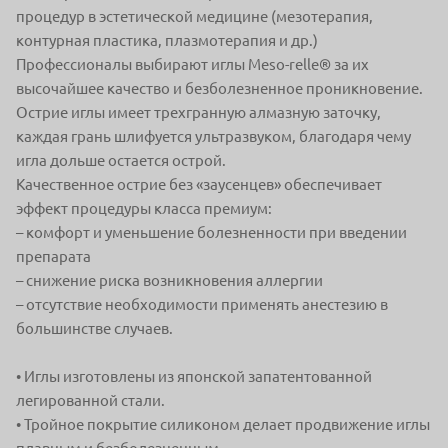
процедур в эстетической
медицине (мезотерапия,
контурная пластика, плазмотерапия и др.)
Профессионалы выбирают иглы Meso-relle® за их
высочайшее качество
и безболезненное проникновение.
Острие иглы имеет трехгранную алмазную заточку,
каждая грань шлифуется
ультразвуком, благодаря чему
игла дольше остается острой.
Качественное
острие без «заусенцев» обеспечивает
эффект процедуры класса премиум:
– комфорт и уменьшение
болезненности
при введении
препарата
– снижение риска
возникновения аллергии
– отсутствие необходимости
применять анестезию
в
большинстве случаев.
• Иглы изготовлены из японской запатентованной
легированной стали.
• Тройное покрытие силиконом делает продвижение иглы