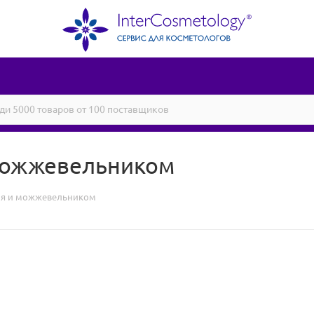
 можжевельником
йля и можжевельником