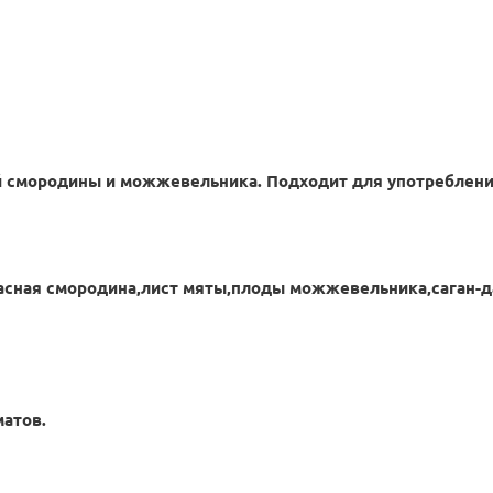
ной смородины и можжевельника. Подходит для употреблени
расная смородина,лист мяты,плоды можжевельника,саган-д
матов.