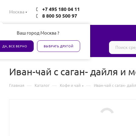
+7 495 180 04 11
Москва
8 800 50 500 97
Ваш город Москва ?
Все товары сертифицированы
ДА, ВСЕ ВЕРНО
ВЫБРАТЬ ДРУГОЙ
Иван-чай с саган- дайля и
—
—
—
Главная
Каталог
Кофе и чай
Иван-чай с саган- да