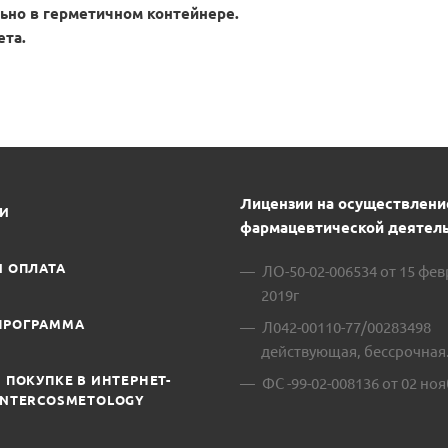
льно в герметичном контейнере.
ета.
Лицензии на осуществлени
ИИ
фармацевтической деятель
И ОПЛАТА
ЛО-50-02-006534 от 15 фе
2019г
ПРОГРАММА
Л042-00110-77/00283498
действующая, бессрочная
 ПОКУПКЕ В ИНТЕРНЕТ-
ФС -99-02-008136 от 02 ноя
INTERCOSMETOLOGY