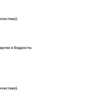
чествах).
ергии и бодрости.
чествах).