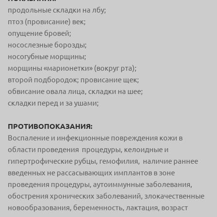
продольные складки на лбу;
птоз (провисание) век;
опущение бровей;
носослезные борозды;
носогубные морщины;
морщины «марионетки» (вокруг рта);
второй подбородок; провисание щек;
обвисание овала лица, складки на шее;
складки перед и за ушами;
ПРОТИВОПОКАЗАНИЯ:
Воспаление и инфекционные повреждения кожи в
области проведения процедуры, келоидные и
гипертрофические рубцы, гемофилия, наличие раннее
введенных не рассасывающих имплантов в зоне
проведения процедуры, аутоиммунные заболевания,
обострения хронических заболеваний, злокачественные
новообразования, беременность, лактация, возраст