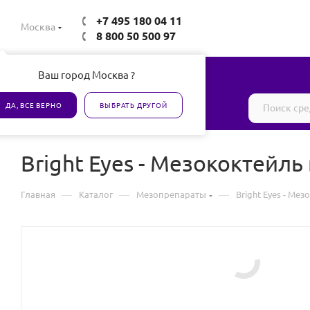
+7 495 180 04 11
Москва
8 800 50 500 97
Ваш город Москва ?
Все товары сертифицированы
ДА, ВСЕ ВЕРНО
ВЫБРАТЬ ДРУГОЙ
Bright Eyes - Мезококтейль 
—
—
—
Главная
Каталог
Мезопрепараты
Bright Eyes - Мез