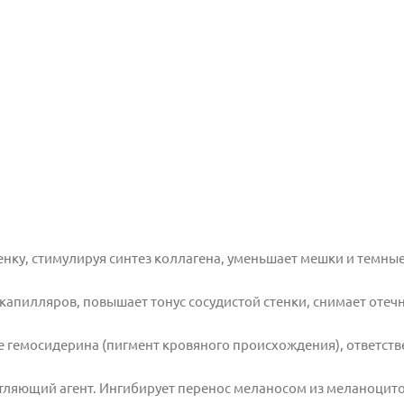
енку, стимулируя синтез коллагена, уменьшает мешки
и темные
капилляров, повышает тонус сосудистой
стенки, снимает отечн
 гемосидерина (пигмент кровяного
происхождения), ответств
тляющий агент. Ингибирует перенос меланосом из
меланоцито