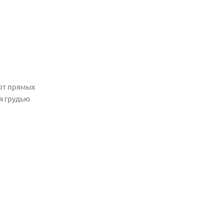
 от прямых
я грудью