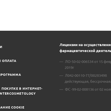
Лицензии на осуществлени
ИИ
фармацевтической деятель
И ОПЛАТА
ЛО-50-02-006534 от 15 фе
2019г
ПРОГРАММА
Л042-00110-77/00283498
действующая, бессрочная
 ПОКУПКЕ В ИНТЕРНЕТ-
ФС -99-02-008136 от 02 ноя
INTERCOSMETOLOGY
АНИЕ COOKIE