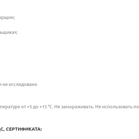
орщин;
льщика»;
и не исследовано
ературе от +5 до +15 °С. Не замораживать. Не использовать по
, СЕРТИФИКАТА: