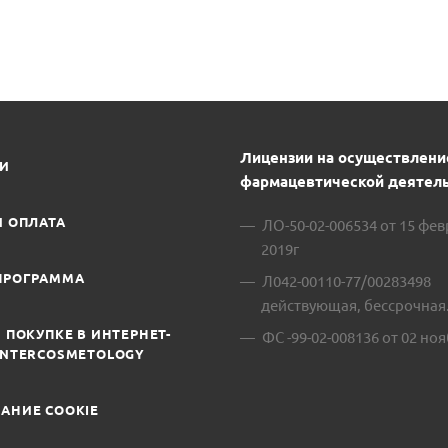
Лицензии на осуществлени
ИИ
фармацевтической деятель
И ОПЛАТА
ЛО-50-02-006534 от 15 фе
2019г
ПРОГРАММА
Л042-00110-77/00283498
действующая, бессрочная
 ПОКУПКЕ В ИНТЕРНЕТ-
ФС -99-02-008136 от 02 ноя
INTERCOSMETOLOGY
АНИЕ COOKIE