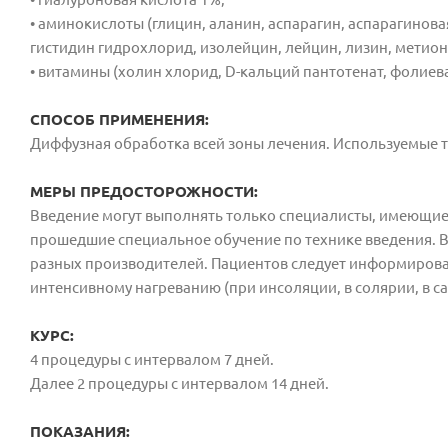
• аминокислоты (глицин, аланин, аспарагин, аспарагиновая
гистидин гидрохлорид, изолейцин, лейцин, лизин, метион
• витамины (холин хлорид, D-кальций пантотенат, фолиев
СПОСОБ ПРИМЕНЕНИЯ:
Диффузная обработка всей зоны лечения. Используемые т
МЕРЫ ПРЕДОСТОРОЖНОСТИ:
Введение могут выполнять только специалисты, имеющие 
прошедшие специальное обучение по технике введения. 
разных производителей. Пациентов следует информировать
интенсивному нагреванию (при инсоляции, в солярии, в са
КУРС:
4 процедуры с интервалом 7 дней.
Далее 2 процедуры с интервалом 14 дней.
ПОКАЗАНИЯ: