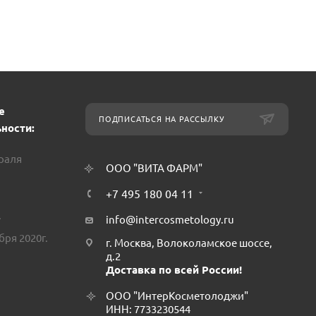
е
ПОДПИСАТЬСЯ НА РАССЫЛКУ
ности:
враля
ООО "ВИТА ФАРМ"
+7 495 180 04 11
.
info@intercosmetology.ru
бря 2020г.
г. Москва, Волоколамское шоссе,
д.2
Доставка по всей России!
ООО "ИнтерКосметолоджи"
ИНН: 7733230544