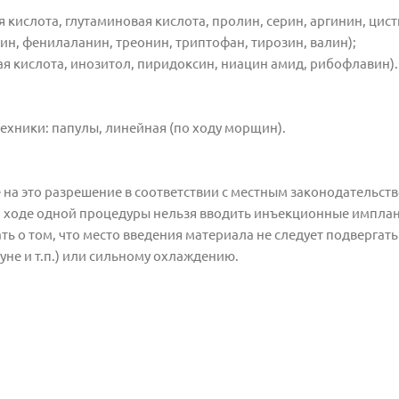
 кислота, глутаминовая кислота, пролин, серин, аргинин, цист
ин, фенилаланин, треонин, триптофан, тирозин, валин);
ая кислота, инозитол, пиридоксин, ниацин амид, рибофлавин).
ехники: папулы, линейная (по ходу морщин).
на это разрешение в соответствии с местным законодательств
В ходе одной процедуры нельзя вводить инъекционные импла
 о том, что место введения материала не следует подвергать
уне и т.п.) или сильному охлаждению.