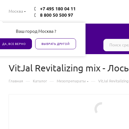
+7 495 180 04 11
Москва
8 800 50 500 97
Ваш город Москва ?
Все товары сертифицированы
ДА, ВСЕ ВЕРНО
ВЫБРАТЬ ДРУГОЙ
VitJal Revitalizing mix - Л
—
—
—
Главная
Каталог
Мезопрепараты
VitJal Revitalizi