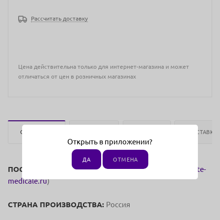
Рассчитать доставку
Цена действительна только для интернет-магазина и может
отличаться от цен в розничных магазинах
ОПИСАНИЕ
ОТЗЫВЫ
ОПЛАТА
ДОСТАВКА
Открыть в приложении?
ДА
ОТМЕНА
ПОСТАВЩИК:
OOO "Ля Боте Медикаль" (
www.la-beaute-
medicale.ru
)
СТРАНА ПРОИЗВОДСТВА:
Россия