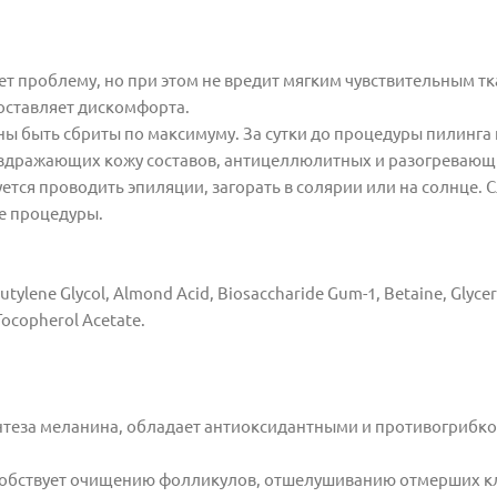
т проблему, но при этом не вредит мягким чувствительным т
доставляет дискомфорта.
ы быть сбриты по максимуму. За сутки до процедуры пилинга
аздражающих кожу составов, антицеллюлитных и разогревающ
ется проводить эпиляции, загорать в солярии или на солнце. 
ле процедуры.
, Butylene Glycol, Аlmond Acid, Biosaccharide Gum-1, Betaine, Glycer
 Tocopherol Acetate.
интеза меланина, обладает антиоксидантными и противогрибк
особствует очищению фолликулов, отшелушиванию отмерших к