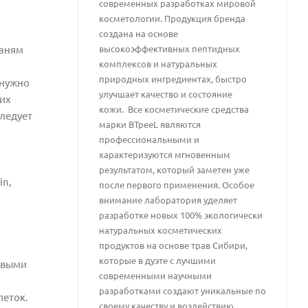
современных разработках мировой
косметологии. Продукция бренда
создана на основе
каням
высокоэффективных пептидных
комплексов и натуральных
природных ингредиентах, быстро
 нужно
улучшает качество и состояние
их
кожи. Все косметические средства
Следует
марки BTpeeL являются
профессиональными и
характеризуются мгновенным
результатом, который заметен уже
in,
после первого применения. Особое
внимание лаборатория уделяет
разработке новых 100% экологически
натуральных косметических
продуктов на основе трав Сибири,
которые в дуэте с лучшими
овыми
современными научными
разработками создают уникальные по
леток.
своему качеству и воздействию