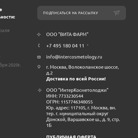
е
ПОДПИСАТЬСЯ НА РАССЫЛКУ
ности:
враля
ООО "ВИТА ФАРМ"
+7 495 180 04 11
.
info@intercosmetology.ru
бря 2020г.
г. Москва, Волоколамское шоссе,
д.2
Доставка по всей России!
ООО "ИнтерКосметолоджи"
ИНН: 7733230544
ОГРН: 1157746348055
Юр. адрес: 117105, г. Москва, вн.
тер. г. муниципальный округ
Донской, Варшавское ш., д. 9, стр.
1Б
ПУБЛИЧНАЯ ОФЕРТА