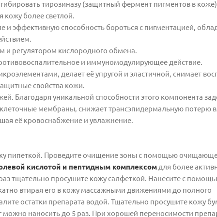
ибировать тирозиназу (защитный фермент пигментов в коже),
я кожу более светлой.
вие и эффективную способность бороться с пигментацией, обла
йствием.
м и регулятором кислородного обмена.
противовоспалительное и иммуномодулирующее действие.
икроэлементами, делает её упругой и эластичной, снимает вос
защитные свойства кожи.
ожей. Благодаря уникальной способности этого компонента за
ет клеточные мембраны, снижает трансэпидермальную потерю в
чшая её кровоснабжение и увлажнение.
бку пипеткой. Проведите очищение зоны с помощью очищающег
колевой кислотой и пептидным комплексом
для более актив
е раз тщательно просушите кожу салфеткой. Нанесите с помощ
катно втирая его в кожу массажными движениями до полного
далите остатки препарата водой. Тщательно просушите кожу б
г можно наносить до 5 раз. При хорошей переносимости препа