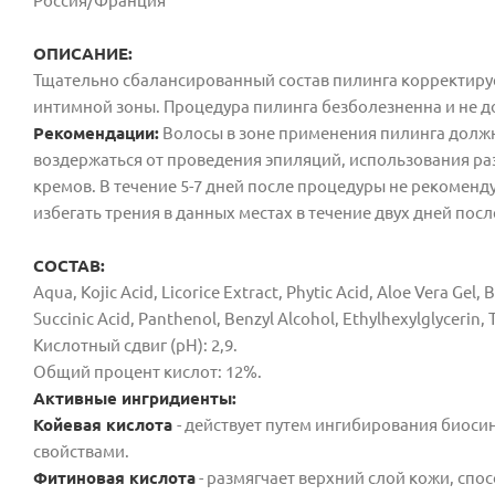
Россия/Франция
ОПИСАНИЕ:
Тщательно сбалансированный состав пилинга корректируе
интимной зоны. Процедура пилинга безболезненна и не 
Рекомендации:
Волосы в зоне применения пилинга должн
воздержаться от проведения эпиляций, использования р
кремов. В течение 5-7 дней после процедуры не рекоменду
избегать трения в данных местах в течение двух дней пос
СОСТАВ:
Aqua, Kojic Acid, Licorice Extract, Рhytic Аcid, Aloe Vera Gel
Succinic Acid, Panthenol, Benzyl Alcohol, Ethylhexylglycerin,
Кислотный сдвиг (pH): 2,9.
Общий процент кислот: 12%.
Активные ингридиенты:
Койевая кислота
- действует путем ингибирования биос
свойствами.
Фитиновая кислота
- размягчает верхний слой кожи, сп