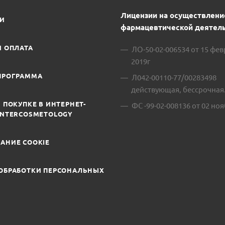
Лицензии на осуществлени
ИИ
фармацевтической деятель
И ОПЛАТА
ЛО-50-02-006534 от 15 фе
2019г
ПРОГРАММА
Л042-00110-77/00283498
действующая, бессрочная
 ПОКУПКЕ В ИНТЕРНЕТ-
ФС -99-02-008136 от 02 ноя
INTERCOSMETOLOGY
АНИЕ COOKIE
ОБРАБОТКИ ПЕРСОНАЛЬНЫХ