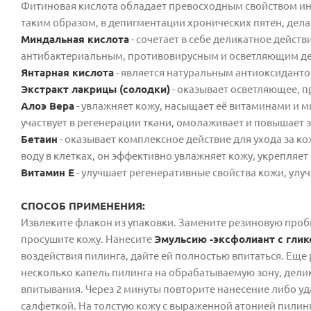
Фитиновая кислота обладает превосходным свойством инг
таким образом, в депигментации хронических пятен, дела
Миндальная кислота
- сочетает в себе деликатное дейст
антибактериальным, противовирусным и осветляющим де
Янтарная кислота
- является натуральным антиоксиданто
Экстракт лакрицы (солодки)
- оказывает осветляющее, 
Алоэ Вера
- увлажняет кожу, насыщает её витаминами и м
участвует в регенерации ткани, омолаживает и повышает 
Бетаин
- оказывает комплексное действие для ухода за к
воду в клетках, он эффективно увлажняет кожу, укрепля
Витамин Е
- улучшает регенеративные свойства кожи, улу
СПОСОБ ПРИМЕНЕНИЯ:
Извлеките флакон из упаковки. Замените резиновую про
просушите кожу. Нанесите
Эмульсию -эксфолиант с гли
воздействия пилинга, дайте ей полностью впитаться. Ещ
несколько капель пилинга на обрабатываемую зону, дели
впитывания. Через 2 минуты повторите нанесение либо у
салфеткой. На толстую кожу с выраженной атонией пилин