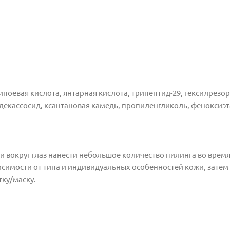
ипоевая кислота, янтарная кислота, трипептид-29, гексилрезо
адекассосид, ксантановая камедь, пропиленгликоль, феноксиэт
и вокруг глаз нанести небольшое количество пилинга во врем
ависимости от типа и индивидуальных особенностей кожи, затем
тку/маску.