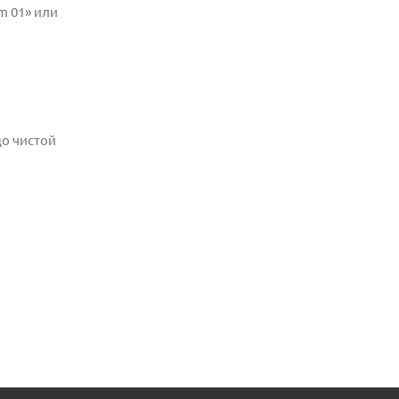
m 01» или
о чистой