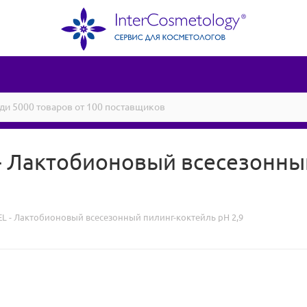
- Лактобионовый всесезонны
L - Лактобионовый всесезонный пилинг-коктейль pH 2,9