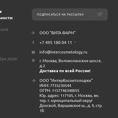
е
ПОДПИСАТЬСЯ НА РАССЫЛКУ
ности:
враля
ООО "ВИТА ФАРМ"
+7 495 180 04 11
.
info@intercosmetology.ru
бря 2020г.
г. Москва, Волоколамское шоссе,
д.2
Доставка по всей России!
ООО "ИнтерКосметолоджи"
ИНН: 7733230544
ОГРН: 1157746348055
Юр. адрес: 117105, г. Москва, вн.
тер. г. муниципальный округ
Донской, Варшавское ш., д. 9, стр.
1Б