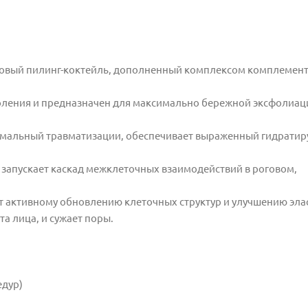
новый пилинг-коктейль, дополненный комплексом комплемен
коления и предназначен для максимально бережной эксфолиац
мальный травматизации, обеспечивает выраженный гидрати
 запускает каскад межклеточных взаимодействий в роговом,
 активному обновлению клеточных структур и улучшению эла
а лица, и сужает поры.
едур)