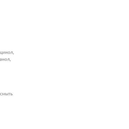
рцинол,
анол,
я
 смыть