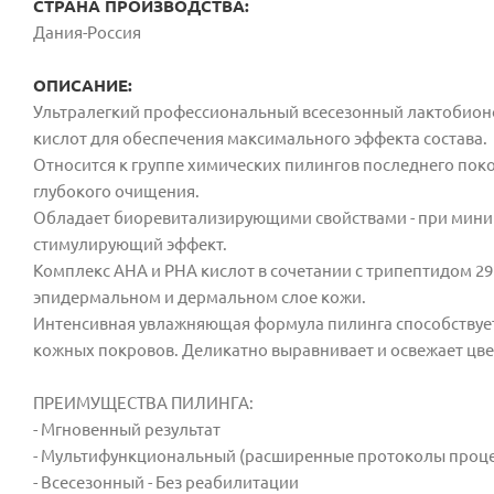
СТРАНА ПРОИЗВОДСТВА:
Дания-Россия
ОПИСАНИЕ:
Ультралегкий профессиональный всесезонный лактобио
кислот для обеспечения максимального эффекта состава.
Относится к группе химических пилингов последнего по
глубокого очищения.
Обладает биоревитализирующими свойствами - при мини
стимулирующий эффект.
Комплекс АНА и РНА кислот в сочетании с трипептидом 29
эпидермальном и дермальном слое кожи.
Интенсивная увлажняющая формула пилинга способствует
кожных покровов. Деликатно выравнивает и освежает цвет
ПРЕИМУЩЕСТВА ПИЛИНГА:
- Мгновенный результат
- Мультифункциональный (расширенные протоколы проц
- Всесезонный - Без реабилитации