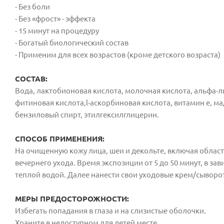
- Без боли
- Без «фрост» - эффекта
- 15 минут на процедуру
- Богатый биологический состав
- Применим для всех возрастов (кроме детского возраста)
СОСТАВ:
Вода, лактобионовая кислота, молочная кислота, альфа-л
фитиновая кислота,l-аскорбиновая кислота, витамин e, м
бензиловый спирт, этилгексилглицерин.
СПОСОБ ПРИМЕНЕНИЯ:
На очищенную кожу лица, шеи и декольте, включая област
вечернего ухода. Время экспозиции от 5 до 50 минут, в з
теплой водой. Далее нанести свои уходовые крем/сыворо
МЕРЫ ПРЕДОСТОРОЖНОСТИ:
Избегать попадания в глаза и на слизистые оболочки.
Храните в недоступном для детей месте.