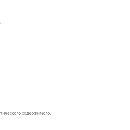
ос
отического содержимого.