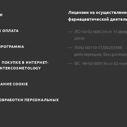
Лицензии на осуществлени
ИИ
фармацевтической деятель
И ОПЛАТА
ЛО-50-02-006534 от 15 фе
2019г
ПРОГРАММА
Л042-00110-77/00283498
действующая, бессрочная
 ПОКУПКЕ В ИНТЕРНЕТ-
ФС -99-02-008136 от 02 ноя
INTERCOSMETOLOGY
АНИЕ COOKIE
ОБРАБОТКИ ПЕРСОНАЛЬНЫХ