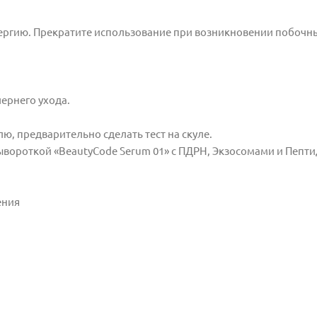
лергию. Прекратите использование при возникновении побочн
чернего ухода.
лю, предварительно сделать тест на скуле.
ывороткой «BeautyCode Serum 01» с ПДРН, Экзосомами и Пепти
рения