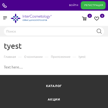
+7 495 180 04 11
ВОЙТИ
РЕГИСТРАЦИЯ
0
0
tyest
—
—
—
Главная
О компании
Приложение
tyest
Text here....
КАТАЛОГ
АКЦИИ