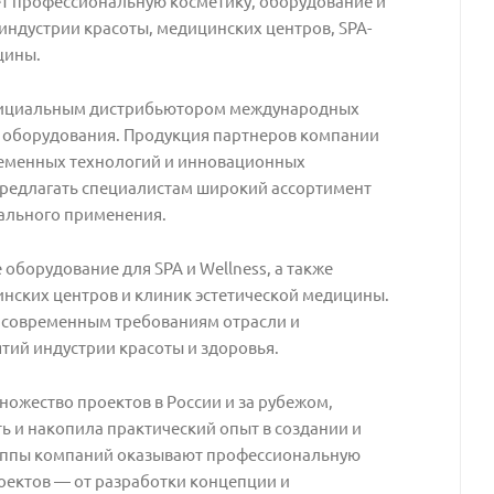
яет профессиональную косметику, оборудование и
ндустрии красоты, медицинских центров, SPA-
цины.
ициальным дистрибьютором международных
 оборудования. Продукция партнеров компании
ременных технологий и инновационных
предлагать специалистам широкий ассортимент
ального применения.
оборудование для SPA и Wellness, а также
нских центров и клиник эстетической медицины.
 современным требованиям отрасли и
ий индустрии красоты и здоровья.
ожество проектов в России и за рубежом,
 и накопила практический опыт в создании и
руппы компаний оказывают профессиональную
оектов — от разработки концепции и