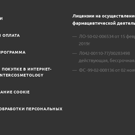
Лицензии на осуществлени
ИИ
фармацевтической деятель
И ОПЛАТА
ЛО-50-02-006534 от 15 фе
2019г
ПРОГРАММА
Л042-00110-77/00283498
действующая, бессрочная
 ПОКУПКЕ В ИНТЕРНЕТ-
ФС -99-02-008136 от 02 ноя
INTERCOSMETOLOGY
АНИЕ COOKIE
ОБРАБОТКИ ПЕРСОНАЛЬНЫХ