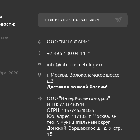
е
ПОДПИСАТЬСЯ НА РАССЫЛКУ
ности:
враля
ООО "ВИТА ФАРМ"
+7 495 180 04 11
.
info@intercosmetology.ru
бря 2020г.
г. Москва, Волоколамское шоссе,
д.2
Доставка по всей России!
ООО "ИнтерКосметолоджи"
ИНН: 7733230544
ОГРН: 1157746348055
Юр. адрес: 117105, г. Москва, вн.
тер. г. муниципальный округ
Донской, Варшавское ш., д. 9, стр.
1Б