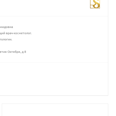
онидовна
щий врач-косметолог.
тологии.
етия Октября, д 8