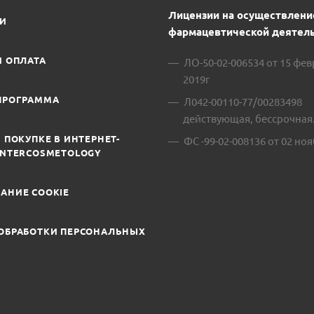
Лицензии на осуществлени
ИИ
фармацевтической деятель
И ОПЛАТА
ЛО-50-02-006534 от 15 фе
2019г
ПРОГРАММА
Л042-00110-77/00283498
действующая, бессрочная
 ПОКУПКЕ В ИНТЕРНЕТ-
ФС -99-02-008136 от 02 ноя
INTERCOSMETOLOGY
АНИЕ COOKIE
ОБРАБОТКИ ПЕРСОНАЛЬНЫХ