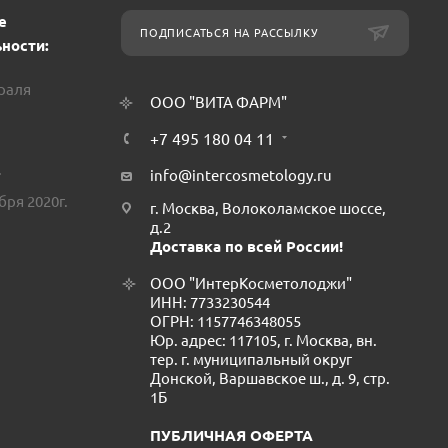
е
ПОДПИСАТЬСЯ НА РАССЫЛКУ
ности:
враля
ООО "ВИТА ФАРМ"
+7 495 180 04 11
.
info@intercosmetology.ru
бря 2020г.
г. Москва, Волоколамское шоссе,
д.2
Доставка по всей России!
ООО "ИнтерКосметолоджи"
ИНН: 7733230544
ОГРН: 1157746348055
Юр. адрес: 117105, г. Москва, вн.
тер. г. муниципальный округ
Донской, Варшавское ш., д. 9, стр.
1Б
ПУБЛИЧНАЯ ОФЕРТА