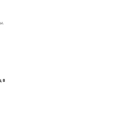
ы.
д 8