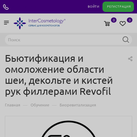
+7 495 180 04 11
ВОЙТИ
РЕГИСТРАЦИЯ
0
0
Бьютификация и
омоложение области
шеи, декольте и кистей
рук филлерами Revofil
—
—
Главная
Обучение
Биоревитализация