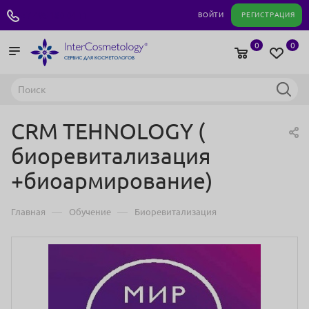
+7 495 180 04 11
ВОЙТИ
РЕГИСТРАЦИЯ
0
0
CRM TEHNOLOGY (
биоревитализация
+биоармирование)
—
—
Главная
Обучение
Биоревитализация