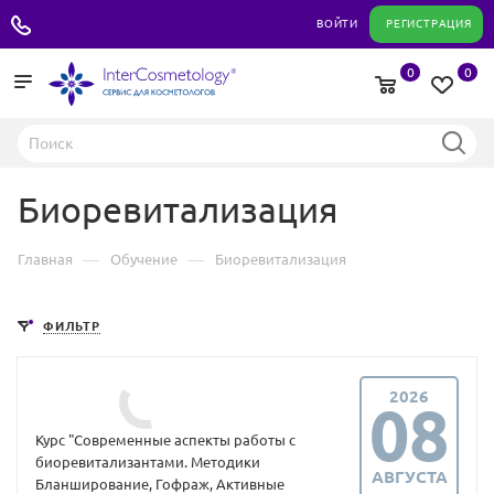
+7 495 180 04 11
ВОЙТИ
РЕГИСТРАЦИЯ
0
0
Биоревитализация
—
—
Главная
Обучение
Биоревитализация
ФИЛЬТР
2026
08
Курс "Современные аспекты работы с
биоревитализантами. Методики
АВГУСТА
Бланширование, Гофраж, Активные